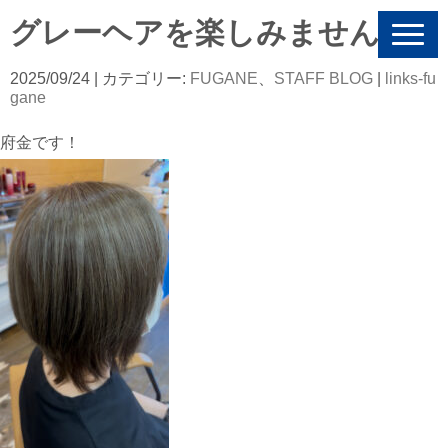
グレーヘアを楽しみませんか
N
a
v
2025/09/24
| カテゴリー:
FUGANE
、
STAFF BLOG
|
links-fu
i
gane
g
a
府金です！
t
i
o
n