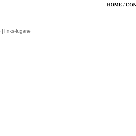
HOME
/
CO
G
|
links-fugane