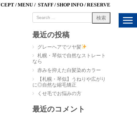
NCEPT
/
MENU
/
STAFF
/
SHOP INFO
/
RESERVE
N
a
v
最近の投稿
i
g
グレーヘアでツヤ髪
a
t
札幌・琴似で自然なストレート
i
なら
o
赤みを抑えた白髪染めカラー
n
【札幌・琴似】うねりや広がり
に◎自然な縮毛矯正
くせ毛でお悩みの方
最近のコメント