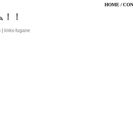
HOME
/
CO
ム！！
G
|
links-fugane