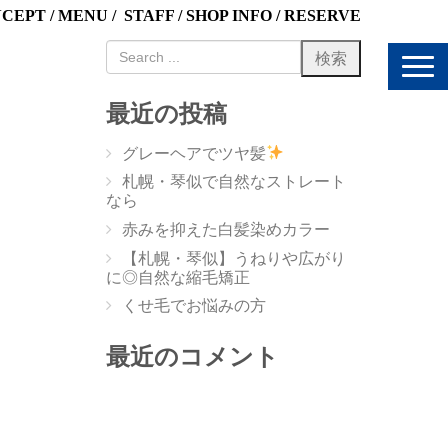
NCEPT
/
MENU
/
STAFF
/
SHOP INFO
/
RESERVE
N
a
v
最近の投稿
i
g
グレーヘアでツヤ髪
a
t
札幌・琴似で自然なストレート
i
なら
o
赤みを抑えた白髪染めカラー
n
【札幌・琴似】うねりや広がり
に◎自然な縮毛矯正
くせ毛でお悩みの方
最近のコメント