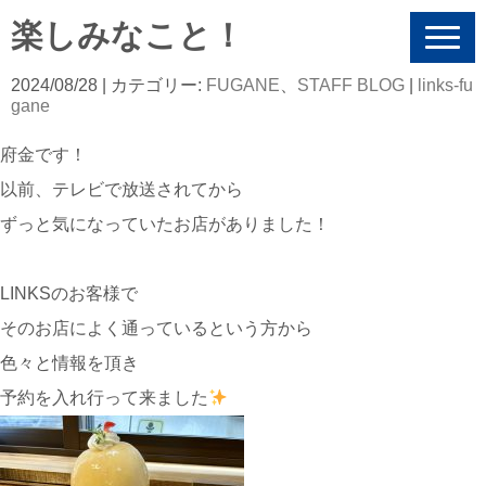
楽しみなこと！
N
a
v
2024/08/28
| カテゴリー:
FUGANE
、
STAFF BLOG
|
links-fu
i
gane
g
a
府金です！
t
i
以前、テレビで放送されてから
o
n
ずっと気になっていたお店がありました！
LINKSのお客様で
そのお店によく通っているという方から
色々と情報を頂き
予約を入れ行って来ました