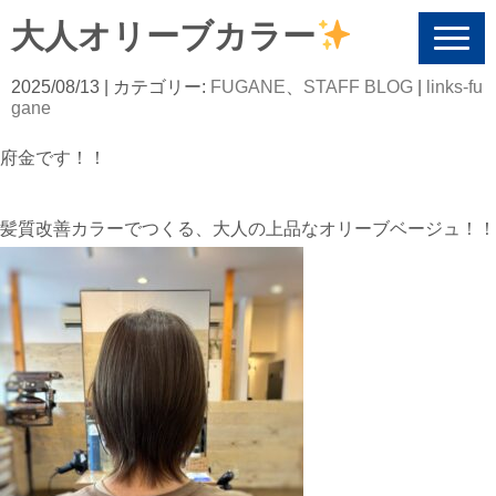
大人オリーブカラー
N
a
v
2025/08/13
| カテゴリー:
FUGANE
、
STAFF BLOG
|
links-fu
i
gane
g
a
府金です！！
t
i
o
n
髪質改善カラーでつくる、大人の上品なオリーブベージュ！！