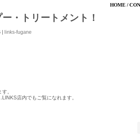
HOME
/
CO
ンプー・トリートメント！
G
|
links-fugane
ます。
LINKS店内でもご覧になれます。