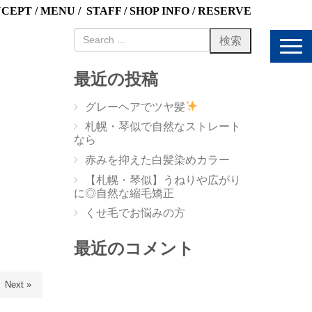
NCEPT
/
MENU
/
STAFF
/
SHOP INFO
/
RESERVE
N
a
v
最近の投稿
i
g
グレーヘアでツヤ髪
a
t
札幌・琴似で自然なストレート
i
なら
o
赤みを抑えた白髪染めカラー
n
【札幌・琴似】うねりや広がり
に◎自然な縮毛矯正
くせ毛でお悩みの方
最近のコメント
Next »