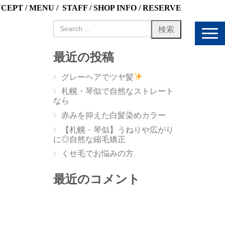
NCEPT
/
MENU
/
STAFF
/
SHOP INFO
/
RESERVE
N
a
v
最近の投稿
i
g
グレーヘアでツヤ髪
a
t
札幌・琴似で自然なストレート
i
なら
o
赤みを抑えた白髪染めカラー
n
【札幌・琴似】うねりや広がり
に◎自然な縮毛矯正
くせ毛でお悩みの方
最近のコメント