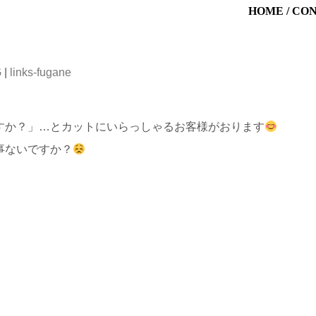
HOME
/
CO
G
|
links-fugane
すか？」…とカットにいらっしゃるお客様がおります
事ないですか？