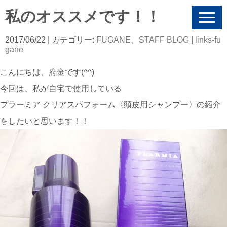
私のオススメです！！
N
a
v
2017/06/22
| カテゴリー:
FUGANE
、
STAFF BLOG
|
links-fu
i
gane
g
a
こんにちは、府金です(^^)
t
i
今回は、私が自宅で使用している
o
n
プラーミア クリアスパフォーム〈頭皮用シャンプー〉の紹介
をしたいと思います！！