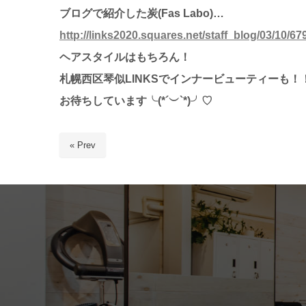
ブログで紹介した炭(Fas Labo)…
http://links2020.squares.net/staff_blog/03/10/67
ヘアスタイルはもちろん！
札幌西区琴似LINKSでインナービューティーも！
お待ちしています╰(*´︶`*)╯♡
« Prev