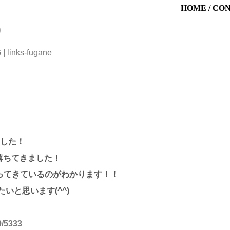
HOME
/
CO
)
G
|
links-fugane
ました！
落ちてきました！
ってきているのがわかります！！
いと思います(^^)
9/5333