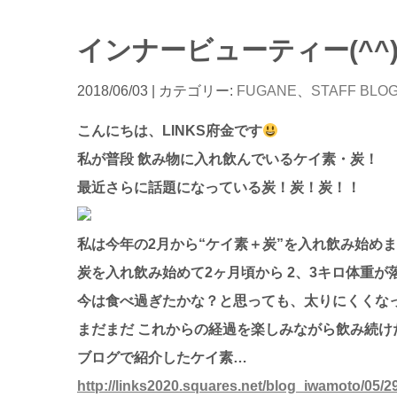
インナービューティー(^^
2018/06/03
| カテゴリー:
FUGANE
、
STAFF BLO
こんにちは、LINKS府金です
私が普段 飲み物に入れ飲んでいるケイ素・炭！
最近さらに話題になっている炭！炭！炭！！
私は今年の2月から“ケイ素＋炭”を入れ飲み始め
炭を入れ飲み始めて2ヶ月頃から 2、3キロ体重が
今は食べ過ぎたかな？と思っても、太りにくくな
まだまだ これからの経過を楽しみながら飲み続けた
ブログで紹介したケイ素…
http://links2020.squares.net/blog_iwamoto/05/2