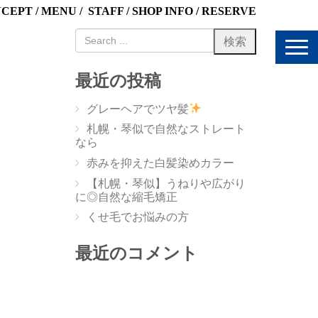
NCEPT
/
MENU
/
STAFF
/
SHOP INFO
/
RESERVE
N
a
v
最近の投稿
i
g
グレーヘアでツヤ髪
a
t
札幌・琴似で自然なストレート
i
なら
o
赤みを抑えた白髪染めカラー
n
【札幌・琴似】うねりや広がり
に◎自然な縮毛矯正
くせ毛でお悩みの方
最近のコメント