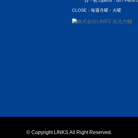
日・祝 Open9：00 / Perm or 
CLOSE：毎週月曜・火曜
© Copyright LINKS All Right Reserved.