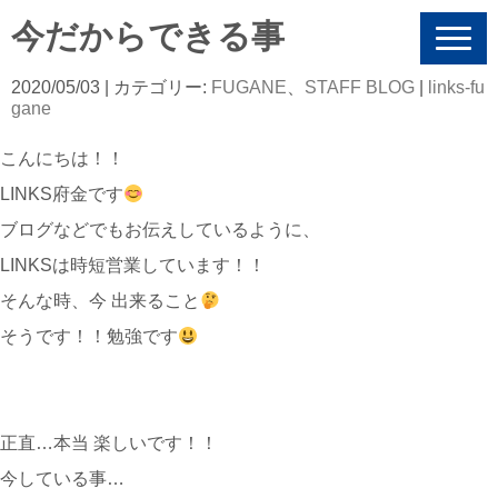
今だからできる事
N
a
v
2020/05/03
| カテゴリー:
FUGANE
、
STAFF BLOG
|
links-fu
i
gane
g
a
こんにちは！！
t
i
LINKS府金です
o
n
ブログなどでもお伝えしているように、
LINKSは時短営業しています！！
そんな時、今 出来ること
そうです！！勉強です
正直…本当 楽しいです！！
今している事…