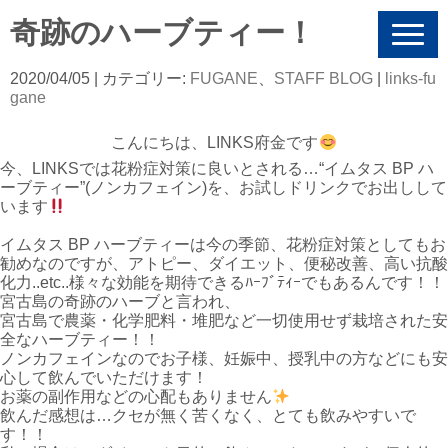
奇跡のハーブティー！
N
a
v
2020/04/05
| カテゴリー:
FUGANE
、
STAFF BLOG
|
links-fu
i
gane
g
a
こんにちは、LINKS府金です
t
i
今、LINKSでは花粉症対策に良いとされる…“イムタス BP ハ
o
ーブティー”(ノンカフェイン)を、お試しドリンクでお出しして
n
います
イムタス BP ハーブティーは今の季節、花粉症対策としてもお
勧めなのですが、アトピー、ダイエット、便秘改善、高い抗酸
化力..etc..様々な効能を期待できるﾊｰﾌﾞﾃｨｰでもあるんです！！
宮古島の奇跡のハーブと言われ、
宮古島で農薬・化学肥料・堆肥など一切使用せず栽培された安
全なハーブティー！！
ノンカフェインなのでお子様、妊娠中、授乳中の方などにも安
心して飲んでいただけます！
お薬の副作用などの心配もありません
飲んだ感想は…クセが無く苦くなく、とても飲みやすいで
す！！