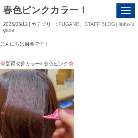
春色ピンクカラー！
N
a
v
2025/03/12
| カテゴリー:
FUGANE
、
STAFF BLOG
|
links-fu
i
gane
g
a
こんにちは府金です！
t
i
o
n
髪質改善カラーx 春色ピンク