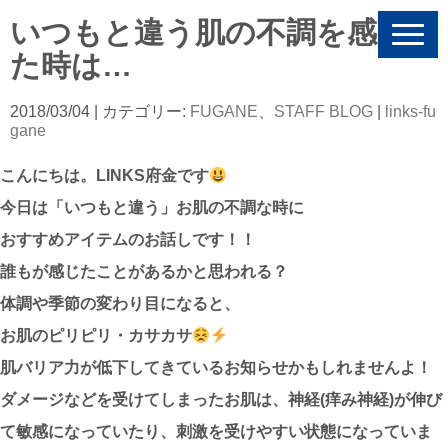
いつもと違う肌の不調を感じ
N
a
た時は…
v
i
g
2018/03/04
| カテゴリー:
FUGANE
、
STAFF BLOG
|
links-fu
a
gane
t
i
こんにちは。LINKS府金です
o
n
今日は「いつもと違う」お肌の不調な時に
おすすめアイテムのお話しです！！
誰もが感じたことがあるかと思われる？
体調や季節の変わり目になると、
お肌のピリピリ・カサカサ
肌バリア力が低下してきているお知らせかもしれませんよ！
ダメージなどを受けてしまったお肌は、神経(痒み神経)が伸び
て敏感になっていたり、刺激を受けやすい状態になっていま